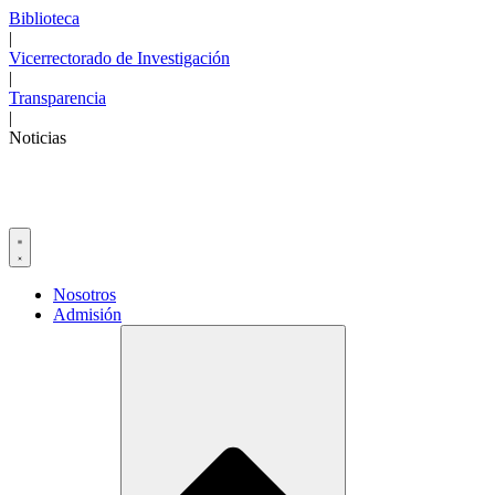
Ir
Biblioteca
al
|
contenido
Vicerrectorado de Investigación
|
Transparencia
|
Noticias
Nosotros
Admisión