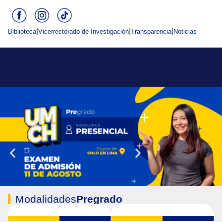
|
|
|
Biblioteca
Vicerrectorado de Investigación
Transparencia
Noticias
Modalidades
Pregrado