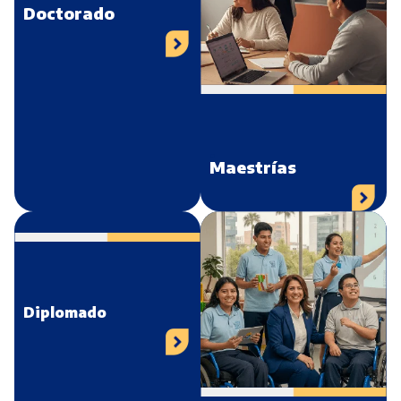
Doctorado
.
Maestrías
.
Diplomado