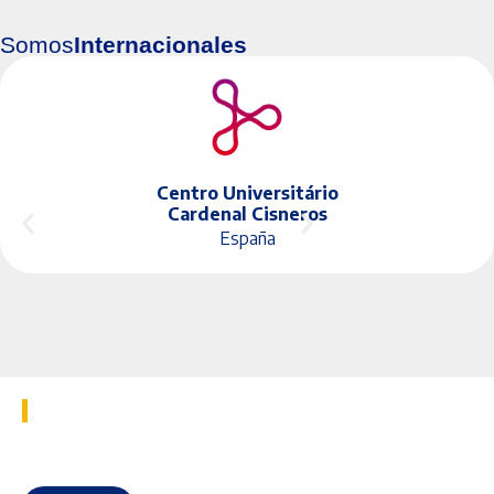
Somos
Internacionales
Centro Universitário
Cardenal Cisneros
España
Nuestros
Eventos
Taller: Desarrollo de Competencias Digitales en la era
de la IA
Un espacio colaborativo para que docentes y directivos aprendan a
aplicar la Inteligencia Artiﬁcial en sus aulas.