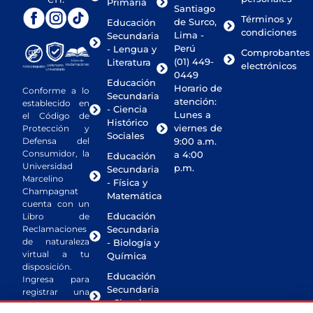
Primaria
Santiago
Términos y
de Surco,
Educación
condiciones
Lima -
Secundaria
Perú
- Lengua y
Comprobantes
(01) 449-
Literatura
electrónicos
0449
Educación
Horario de
Conforme a lo
Secundaria
atención:
establecido en
- Ciencia
Lunes a
el Código de
Histórico
viernes de
Protección y
Sociales
Defensa del
9:00 a.m.
Consumidor, la
a 4:00
Educación
Universidad
p.m.
Secundaria
Marcelino
- Física y
Champagnat
Matemática
cuenta con un
Educación
Libro de
Reclamaciones
Secundaria
de naturaleza
- Biología y
virtual a tu
Química
disposición.
Educación
Ingresa para
Secundaria
registrar una
- Ciencias
queja o