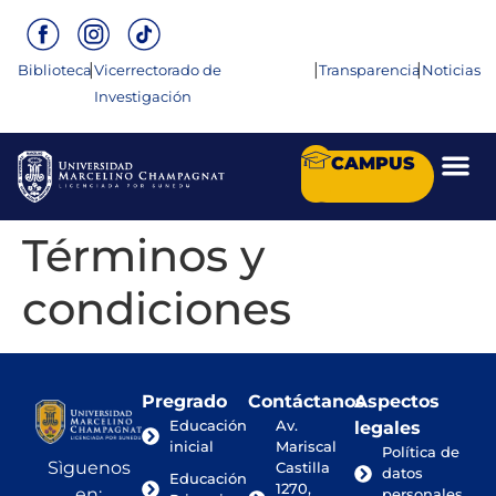
|
|
|
Biblioteca
Vicerrectorado de
Transparencia
Noticias
Investigación
CAMPUS
Términos y
condiciones
Pregrado
Contáctanos
Aspectos
Educación
Av.
legales
inicial
Mariscal
Política de
Sìguenos
Castilla
datos
Educación
1270,
en:
personales